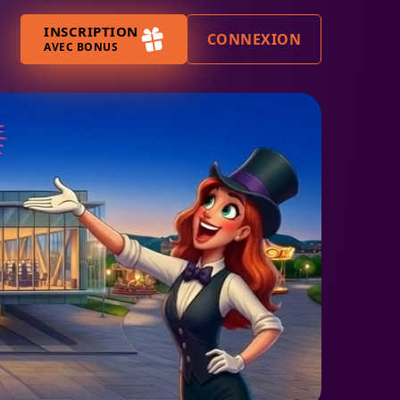
INSCRIPTION
CONNEXION
AVEC BONUS