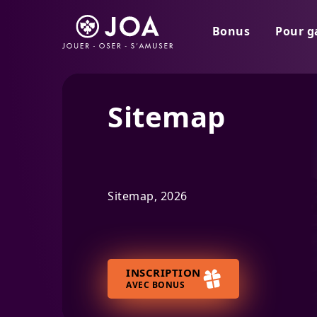
Bonus
Pour g
Sitemap
Sitemap, 2026
INSCRIPTION
AVEC BONUS