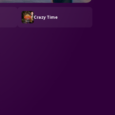
Crazy Time