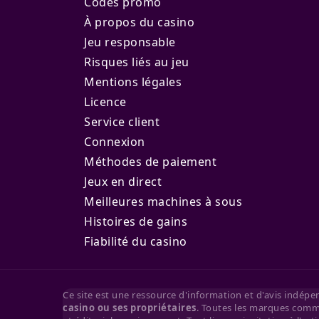
Codes promo
À propos du casino
Jeu responsable
Risques liés au jeu
Mentions légales
Licence
Service client
Connexion
Méthodes de paiement
Jeux en direct
Meilleures machines à sous
Histoires de gains
Fiabilité du casino
Ce site est une ressource d'information et d'avis indépenda
casino ou ses propriétaires
. Toutes les marques commer